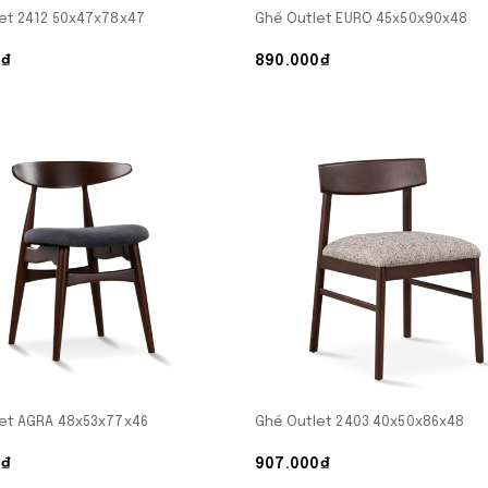
et 2412 50x47x78x47
Ghế Outlet EURO 45x50x90x48
0₫
890.000₫
et AGRA 48x53x77x46
Ghế Outlet 2403 40x50x86x48
0₫
907.000₫