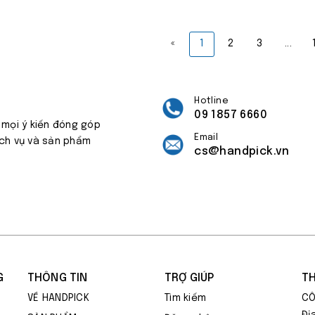
«
1
2
3
...
Hotline
09 1857 6660
 mọi ý kiến đóng góp
Email
ịch vụ và sản phẩm
cs@handpick.vn
G
THÔNG TIN
TRỢ GIÚP
TH
VỀ HANDPICK
Tìm kiếm
CÔ