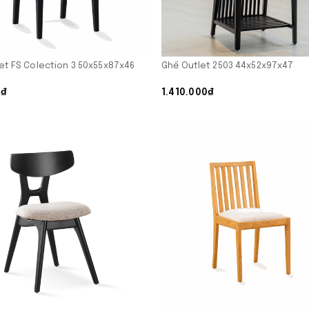
et FS Colection 3 50x55x87x46
Ghế Outlet 2503 44x52x97x47
0₫
1.410.000₫