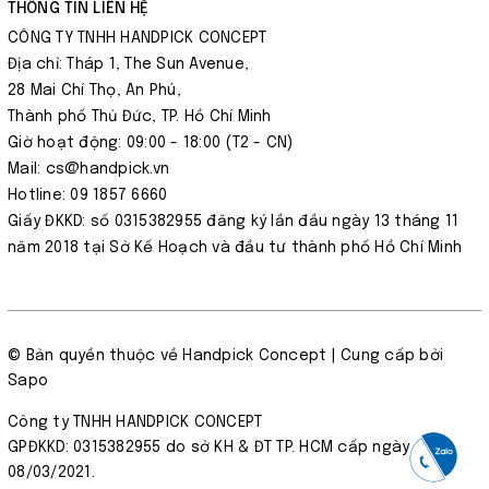
THÔNG TIN LIÊN HỆ
CÔNG TY TNHH HANDPICK CONCEPT
Địa chỉ: Tháp 1, The Sun Avenue,
28 Mai Chí Thọ, An Phú,
Thành phố Thủ Đức, TP. Hồ Chí Minh
Giờ hoạt động: 09:00 - 18:00 (T2 - CN)
Mail: cs@handpick.vn
Hotline: 09 1857 6660
Giấy ĐKKD: số 0315382955 đăng ký lần đầu ngày 13 tháng 11
năm 2018 tại Sở Kế Hoạch và đầu tư thành phố Hồ Chí Minh
© Bản quyền thuộc về
Handpick Concept
| Cung cấp bởi
Sapo
Công ty TNHH HANDPICK CONCEPT
GPĐKKD: 0315382955 do sở KH & ĐT TP. HCM cấp ngày
08/03/2021.