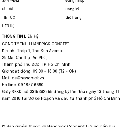
SẢN PHẨM
Đăng nhập
ƯU ĐÃI
Đăng ký
TIN TỨC
Giỏ hàng
LIÊN HỆ
THÔNG TIN LIÊN HỆ
CÔNG TY TNHH HANDPICK CONCEPT
Địa chỉ: Tháp 1, The Sun Avenue,
28 Mai Chí Thọ, An Phú,
Thành phố Thủ Đức, TP. Hồ Chí Minh
Giờ hoạt động: 09:00 - 18:00 (T2 - CN)
Mail: cs@handpick.vn
Hotline: 09 1857 6660
Giấy ĐKKD: số 0315382955 đăng ký lần đầu ngày 13 tháng 11
năm 2018 tại Sở Kế Hoạch và đầu tư thành phố Hồ Chí Minh
© Bản quyền thuộc về
Handpick Concept
| Cung cấp bởi