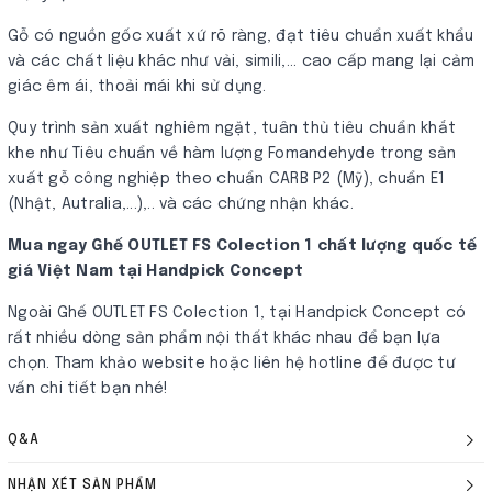
Gỗ có nguồn gốc xuất xứ rõ ràng, đạt tiêu chuẩn xuất khẩu
và các chất liệu khác như vải, simili,... cao cấp mang lại cảm
giác êm ái, thoải mái khi sử dụng.
Quy trình sản xuất nghiêm ngặt, tuân thủ tiêu chuẩn khắt
khe như Tiêu chuẩn về hàm lượng Fomandehyde trong sản
xuất gỗ công nghiệp theo chuẩn CARB P2​ (Mỹ), chuẩn E1
(Nhật, Autralia,...),.. và các chứng nhận khác.
Mua ngay Ghế OUTLET FS Colection 1 chất lượng quốc tế
giá Việt Nam tại Handpick Concept
Ngoài Ghế OUTLET FS Colection 1, tại Handpick Concept có
rất nhiều dòng sản phẩm nội thất khác nhau để bạn lựa
chọn. Tham khảo website hoặc liên hệ hotline để được tư
vấn chi tiết bạn nhé!
Q&A
NHẬN XÉT SẢN PHẨM