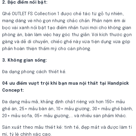
2. Đặc điểm nổi bật:
Ghế OUTLET FS Collection 1 được chế tác từ gỗ tự nhiên,
mang dáng vẻ nhỏ gọn nhưng chắc chắn. Phần nệm êm ái
bọc vải xanh nổi bật tạo điểm nhấn tươi mới cho không gian
phòng ăn, bàn làm việc hay góc thư giãn. Với kích thước gọn
gàng và dễ di chuyển, chiếc ghế này vừa tiện dụng vừa góp
phần hoàn thiện thẩm mỹ cho căn phòng.
3. Không gian sống:
Đa dạng phong cách thiết kế.
04 ưu điểm vượt trội khi bạn mua nội thất tại Handpick
Concept:
Đa dạng mẫu mã, khẳng định chất riêng với hơn 150+ mẫu
ghế ăn, 25+ mẫu bàn ăn, 10+ mẫu giường, 30+ mẫu ghế bành,
20+ mẫu sofa, 05+ mẫu giường,... và nhiều sản phẩm khác.
Sản xuất theo mẫu thiết kế: tinh tế, đẹp mắt và được làm tỉ
mỉ, tỷ lệ chính xác cao.