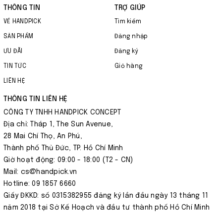
THÔNG TIN
TRỢ GIÚP
VỀ HANDPICK
Tìm kiếm
SẢN PHẨM
Đăng nhập
ƯU ĐÃI
Đăng ký
TIN TỨC
Giỏ hàng
LIÊN HỆ
THÔNG TIN LIÊN HỆ
CÔNG TY TNHH HANDPICK CONCEPT
Địa chỉ: Tháp 1, The Sun Avenue,
28 Mai Chí Thọ, An Phú,
Thành phố Thủ Đức, TP. Hồ Chí Minh
Giờ hoạt động: 09:00 - 18:00 (T2 - CN)
Mail: cs@handpick.vn
Hotline: 09 1857 6660
Giấy ĐKKD: số 0315382955 đăng ký lần đầu ngày 13 tháng 11
năm 2018 tại Sở Kế Hoạch và đầu tư thành phố Hồ Chí Minh