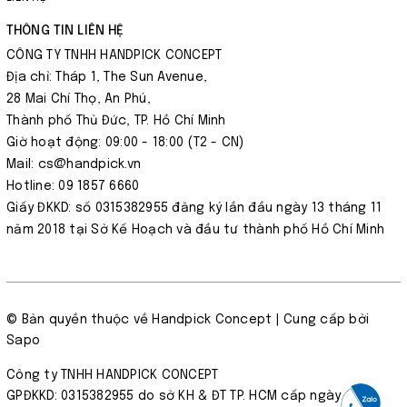
THÔNG TIN LIÊN HỆ
CÔNG TY TNHH HANDPICK CONCEPT
Địa chỉ: Tháp 1, The Sun Avenue,
28 Mai Chí Thọ, An Phú,
Thành phố Thủ Đức, TP. Hồ Chí Minh
Giờ hoạt động: 09:00 - 18:00 (T2 - CN)
Mail: cs@handpick.vn
Hotline: 09 1857 6660
Giấy ĐKKD: số 0315382955 đăng ký lần đầu ngày 13 tháng 11
năm 2018 tại Sở Kế Hoạch và đầu tư thành phố Hồ Chí Minh
© Bản quyền thuộc về
Handpick Concept
| Cung cấp bởi
Sapo
Công ty TNHH HANDPICK CONCEPT
GPĐKKD: 0315382955 do sở KH & ĐT TP. HCM cấp ngày