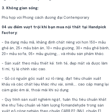
3. Không gian sống:
Phù hợp với Phong cách đương đại Contemporary
04 ưu điểm vượt trội khi bạn mua nội thất tại Handpick
Factory:
- Đa dạng mẫu mã, khẳng định chất riêng với hơn 150+ mẫu
ghế ăn, 25+ mẫu bàn ăn, 10+ mẫu giường, 30+ mẫu ghế bành,
20+ mẫu sofa, 05+ mẫu giường,... và nhiều sản phẩm khác.
- Sản xuất theo mẫu thiết kế: tinh tế, đẹp mắt và được làm
tỉ mỉ, tỷ lệ chính xác cao.
- Gỗ có nguồn gốc xuất xứ rõ ràng, đạt tiêu chuẩn xuất
khẩu và các chất liệu khác như vải, simili,... cao cấp mang lại
cảm giác êm ái, thoải mái khi sử dụng.
- Quy trình sản xuất nghiêm ngặt, tuân thủ tiêu chuẩn khắt
khe như Tiêu chuẩn về hàm lượng Fomandehyde trong sản
xuất gỗ công nghiệp theo chuẩn CARB P2​ (Mỹ), chuẩn E1