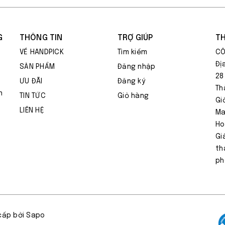
G
THÔNG TIN
TRỢ GIÚP
TH
VỀ HANDPICK
Tìm kiếm
CÔ
Đị
SẢN PHẨM
Đăng nhập
28
ƯU ĐÃI
Đăng ký
Th
n
TIN TỨC
Giỏ hàng
Gi
LIÊN HỆ
Ma
Ho
Gi
th
ph
cấp bởi Sapo