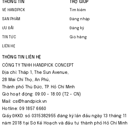
THÔNG TIN
TRỢ GIÚP
VỀ HANDPICK
Tìm kiếm
SẢN PHẨM
Đăng nhập
ƯU ĐÃI
Đăng ký
TIN TỨC
Giỏ hàng
LIÊN HỆ
THÔNG TIN LIÊN HỆ
CÔNG TY TNHH HANDPICK CONCEPT
Địa chỉ: Tháp 1, The Sun Avenue,
28 Mai Chí Thọ, An Phú,
Thành phố Thủ Đức, TP. Hồ Chí Minh
Giờ hoạt động: 09:00 - 18:00 (T2 - CN)
Mail: cs@handpick.vn
Hotline: 09 1857 6660
Giấy ĐKKD: số 0315382955 đăng ký lần đầu ngày 13 tháng 11
năm 2018 tại Sở Kế Hoạch và đầu tư thành phố Hồ Chí Minh