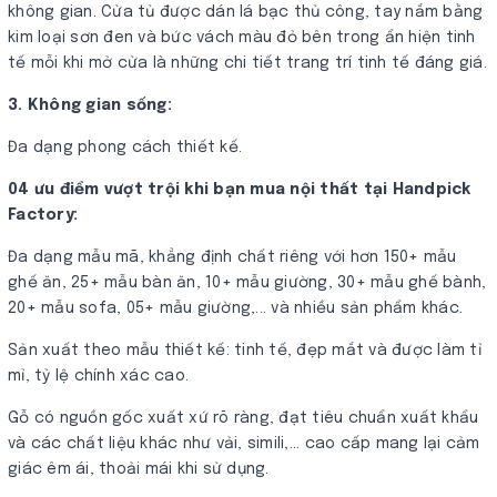
không gian. Cửa tủ được dán lá bạc thủ công, tay nắm bằng
kim loại sơn đen và bức vách màu đỏ bên trong ẩn hiện tinh
tế mỗi khi mở cửa là những chi tiết trang trí tinh tế đáng giá.
3. Không gian sống:
Đa dạng phong cách thiết kế.
04 ưu điểm vượt trội khi bạn mua nội thất tại Handpick
Factory:
Đa dạng mẫu mã, khẳng định chất riêng với hơn 150+ mẫu
ghế ăn, 25+ mẫu bàn ăn, 10+ mẫu giường, 30+ mẫu ghế bành,
20+ mẫu sofa, 05+ mẫu giường,... và nhiều sản phẩm khác.
Sản xuất theo mẫu thiết kế: tinh tế, đẹp mắt và được làm tỉ
mỉ, tỷ lệ chính xác cao.
Gỗ có nguồn gốc xuất xứ rõ ràng, đạt tiêu chuẩn xuất khẩu
và các chất liệu khác như vải, simili,... cao cấp mang lại cảm
giác êm ái, thoải mái khi sử dụng.