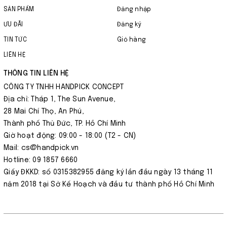
SẢN PHẨM
Đăng nhập
ƯU ĐÃI
Đăng ký
TIN TỨC
Giỏ hàng
LIÊN HỆ
THÔNG TIN LIÊN HỆ
CÔNG TY TNHH HANDPICK CONCEPT
Địa chỉ: Tháp 1, The Sun Avenue,
28 Mai Chí Thọ, An Phú,
Thành phố Thủ Đức, TP. Hồ Chí Minh
Giờ hoạt động: 09:00 - 18:00 (T2 - CN)
Mail: cs@handpick.vn
Hotline: 09 1857 6660
Giấy ĐKKD: số 0315382955 đăng ký lần đầu ngày 13 tháng 11
năm 2018 tại Sở Kế Hoạch và đầu tư thành phố Hồ Chí Minh