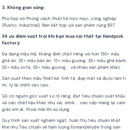
3. Không gian sống:
Phù hợp với Phong cách thiết kế mộc mạc, công nghiệp
(Rustic, Industrial). Nên kết hợp với sản phẩm cùng BST.
04 ưu điểm vượt trội khi bạn mua nội thất tại Handpick
Factory:
Đa dạng mẫu mã, khẳng định chất riêng với hơn 150+ mẫu
ghế ăn, 25+ mẫu bàn ăn, 10+ mẫu giường, 30+ mẫu ghế bành,
20+ mẫu sofa, 05+ mẫu giường,... và nhiều sản phẩm khác.
Sản xuất theo mẫu thiết kế: tinh tế, đẹp mắt và được làm tỉ
mỉ, tỷ lệ chính xác cao.
Gỗ có nguồn gốc xuất xứ rõ ràng, đạt tiêu chuẩn xuất khẩu
và các chất liệu khác như vải, simili,... cao cấp mang lại cảm
giác êm ái, thoải mái khi sử dụng.
Quy trình sản xuất nghiêm ngặt, tuân thủ tiêu chuẩn khắt
khe như Tiêu chuẩn về hàm lượng Fomandehyde trong sản