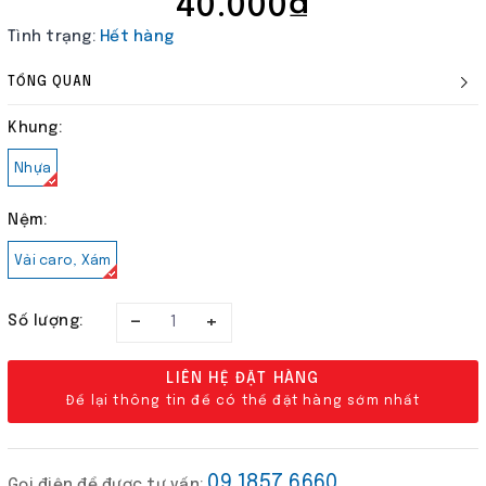
40.000₫
Tình trạng:
Hết hàng
TỔNG QUAN
Khung:
Nhựa
Nệm:
Vải caro, Xám
–
+
Số lượng:
LIÊN HỆ ĐẶT HÀNG
Để lại thông tin để có thể đặt hàng sớm nhất
09 1857 6660
Gọi điện để được tư vấn: