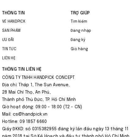
THÔNG TIN
TRỢ GIÚP
VỀ HANDPICK
Tìm kiếm
SẢN PHẨM
Đăng nhập
ƯU ĐÃI
Đăng ký
TIN TỨC
Giỏ hàng
LIÊN HỆ
THÔNG TIN LIÊN HỆ
CÔNG TY TNHH HANDPICK CONCEPT
Địa chỉ: Tháp 1, The Sun Avenue,
28 Mai Chí Thọ, An Phú,
Thành phố Thủ Đức, TP. Hồ Chí Minh
Giờ hoạt động: 09:00 - 18:00 (T2 - CN)
Mail: cs@handpick.vn
Hotline: 09 1857 6660
Giấy ĐKKD: số 0315382955 đăng ký lần đầu ngày 13 tháng 11
năm 2018 tại Sở Kế Hoạch và đầu tư thành phố Hồ Chí Minh