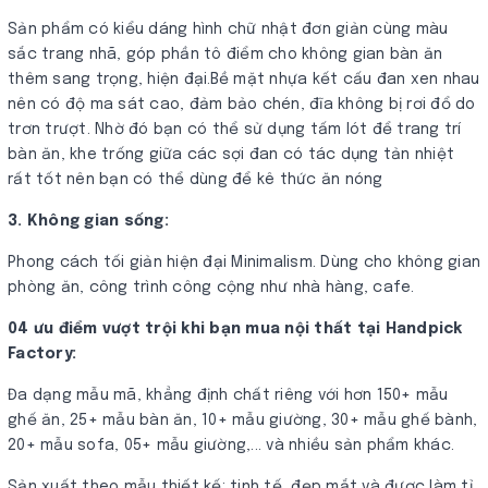
Sản phẩm có kiểu dáng hình chữ nhật đơn giản cùng màu
sắc trang nhã, góp phần tô điểm cho không gian bàn ăn
thêm sang trọng, hiện đại.Bề mặt nhựa kết cấu đan xen nhau
nên có độ ma sát cao, đảm bảo chén, đĩa không bị rơi đổ do
trơn trượt. Nhờ đó bạn có thể sử dụng tấm lót để trang trí
bàn ăn, khe trống giữa các sợi đan có tác dụng tản nhiệt
rất tốt nên bạn có thể dùng để kê thức ăn nóng
3. Không gian sống:
Phong cách tối giản hiện đại Minimalism. Dùng cho không gian
phòng ăn, công trình công cộng như nhà hàng, cafe.
04 ưu điểm vượt trội khi bạn mua nội thất tại Handpick
Factory:
Đa dạng mẫu mã, khẳng định chất riêng với hơn 150+ mẫu
ghế ăn, 25+ mẫu bàn ăn, 10+ mẫu giường, 30+ mẫu ghế bành,
20+ mẫu sofa, 05+ mẫu giường,... và nhiều sản phẩm khác.
Sản xuất theo mẫu thiết kế: tinh tế, đẹp mắt và được làm tỉ