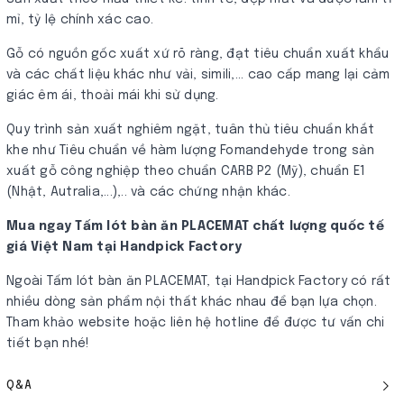
mỉ, tỷ lệ chính xác cao.
Gỗ có nguồn gốc xuất xứ rõ ràng, đạt tiêu chuẩn xuất khẩu
và các chất liệu khác như vải, simili,... cao cấp mang lại cảm
giác êm ái, thoải mái khi sử dụng.
Quy trình sản xuất nghiêm ngặt, tuân thủ tiêu chuẩn khắt
khe như Tiêu chuẩn về hàm lượng Fomandehyde trong sản
xuất gỗ công nghiệp theo chuẩn CARB P2​ (Mỹ), chuẩn E1
(Nhật, Autralia,...),.. và các chứng nhận khác.
Mua ngay Tấm lót bàn ăn PLACEMAT chất lượng quốc tế
giá Việt Nam tại Handpick Factory
Ngoài Tấm lót bàn ăn PLACEMAT, tại Handpick Factory có rất
nhiều dòng sản phẩm nội thất khác nhau để bạn lựa chọn.
Tham khảo website hoặc liên hệ hotline để được tư vấn chi
tiết bạn nhé!
Q&A