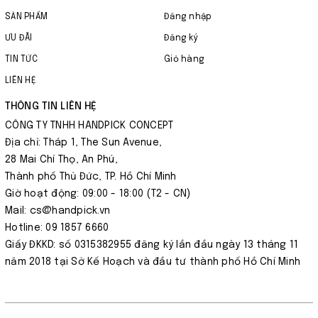
SẢN PHẨM
Đăng nhập
ƯU ĐÃI
Đăng ký
TIN TỨC
Giỏ hàng
LIÊN HỆ
THÔNG TIN LIÊN HỆ
CÔNG TY TNHH HANDPICK CONCEPT
Địa chỉ: Tháp 1, The Sun Avenue,
28 Mai Chí Thọ, An Phú,
Thành phố Thủ Đức, TP. Hồ Chí Minh
Giờ hoạt động: 09:00 - 18:00 (T2 - CN)
Mail: cs@handpick.vn
Hotline: 09 1857 6660
Giấy ĐKKD: số 0315382955 đăng ký lần đầu ngày 13 tháng 11
năm 2018 tại Sở Kế Hoạch và đầu tư thành phố Hồ Chí Minh