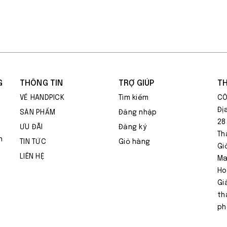
G
THÔNG TIN
TRỢ GIÚP
TH
VỀ HANDPICK
Tìm kiếm
CÔ
Đị
SẢN PHẨM
Đăng nhập
28
ƯU ĐÃI
Đăng ký
Th
n
TIN TỨC
Giỏ hàng
Gi
LIÊN HỆ
Ma
Ho
Gi
th
ph