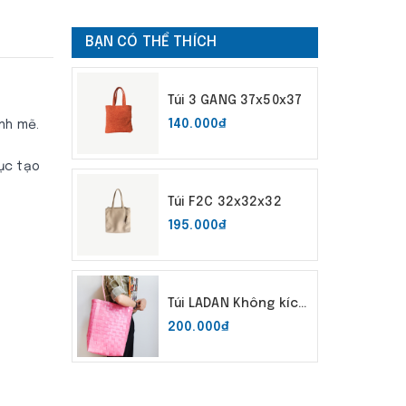
BẠN CÓ THỂ THÍCH
Túi 3 GANG 37x50x37
140.000₫
nh mẽ.
hục tạo
Túi F2C 32x32x32
195.000₫
Túi LADAN Không kích
thước
200.000₫