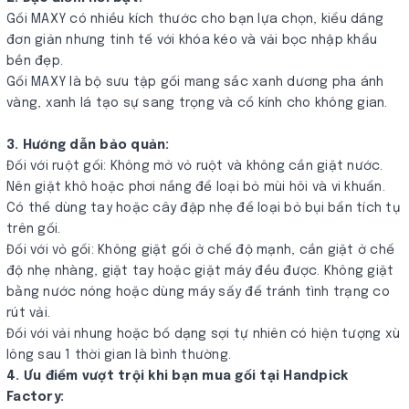
Gối MAXY có nhiều kích thước cho bạn lựa chọn, kiểu dáng
đơn giản nhưng tinh tế với khóa kéo và vải bọc nhập khẩu
bền đẹp.
Gối MAXY là bộ sưu tập gối mang sắc xanh dương pha ánh
vàng, xanh lá tạo sự sang trọng và cổ kính cho không gian.
3. Hướng dẫn bảo quản:
Đối với ruột gối: Không mở vỏ ruột và không cần giặt nước.
Nên giặt khô hoặc phơi nắng để loại bỏ mùi hôi và vi khuẩn.
Có thể dùng tay hoặc cây đập nhẹ để loại bỏ bụi bẩn tích tụ
trên gối.
Đối với vỏ gối: Không giặt gối ở chế độ mạnh, cần giặt ở chế
độ nhẹ nhàng, giặt tay hoặc giặt máy đều được. Không giặt
bằng nước nóng hoặc dùng máy sấy để tránh tình trạng co
rút vải.
Đối với vải nhung hoặc bố dạng sợi tự nhiên có hiện tượng xù
lông sau 1 thời gian là bình thường.
4. Ưu điểm vượt trội khi bạn mua gối tại Handpick
Factory: