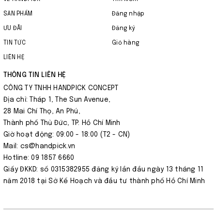
SẢN PHẨM
Đăng nhập
ƯU ĐÃI
Đăng ký
TIN TỨC
Giỏ hàng
LIÊN HỆ
THÔNG TIN LIÊN HỆ
CÔNG TY TNHH HANDPICK CONCEPT
Địa chỉ: Tháp 1, The Sun Avenue,
28 Mai Chí Thọ, An Phú,
Thành phố Thủ Đức, TP. Hồ Chí Minh
Giờ hoạt động: 09:00 - 18:00 (T2 - CN)
Mail: cs@handpick.vn
Hotline: 09 1857 6660
Giấy ĐKKD: số 0315382955 đăng ký lần đầu ngày 13 tháng 11
năm 2018 tại Sở Kế Hoạch và đầu tư thành phố Hồ Chí Minh