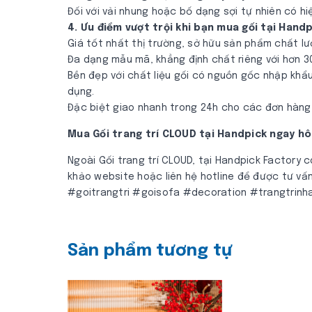
Đối với vải nhung hoặc bố dạng sợi tự nhiên có hi
4. Ưu điểm vượt trội khi bạn mua gối tại Handp
Giá tốt nhất thị trường, sở hữu sản phẩm chất lượ
Đa dạng mẫu mã, khẳng định chất riêng với hơn 3
Bền đẹp với chất liệu gối có nguồn gốc nhập khẩu n
dụng.
Đặc biệt giao nhanh trong 24h cho các đơn hàng
Mua Gối trang trí CLOUD tại Handpick ngay 
Ngoài Gối trang trí CLOUD, tại Handpick Factory 
khảo website hoặc liên hệ hotline để được tư vấn
#goitrangtri #goisofa #decoration #trangtrinhac
Sản phẩm tương tự