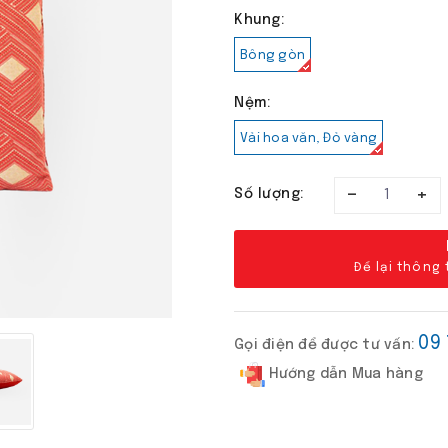
Khung:
Bông gòn
Nệm:
Vải hoa văn, Đỏ vàng
–
+
Số lượng:
Để lại thông
09
Gọi điện để được tư vấn:
Hướng dẫn Mua hàng