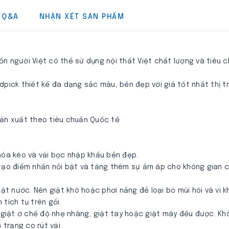
Q&A
NHẬN XÉT SẢN PHẨM
n người Việt có thể sử dụng nội thất Việt chất lượng và tiêu 
dpick thiết kế đa dạng sắc màu, bền đẹp với giá tốt nhất thị t
sản xuất theo tiêu chuẩn Quốc tế
hóa kéo và vải bọc nhập khẩu bền đẹp.
 tạo điểm nhấn nổi bật và tăng thêm sự ấm áp cho không gian c
iặt nước. Nên giặt khô hoặc phơi nắng để loại bỏ mùi hôi và vi k
tích tụ trên gối.
n giặt ở chế độ nhẹ nhàng, giặt tay hoặc giặt máy đều được. Kh
trạng co rút vải