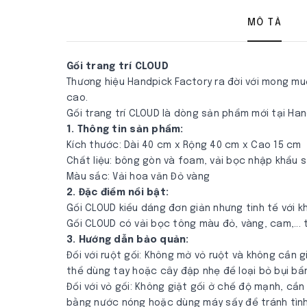
MÔ TẢ
Gối trang trí CLOUD
Thương hiệu Handpick Factory ra đời với mong muố
cao.
Gối trang trí CLOUD là dòng sản phẩm mới tại Han
1. Thông tin sản phẩm:
Kích thước: Dài 40 cm x Rộng 40 cm x Cao 15 cm
Chất liệu: bông gòn và foam, vải bọc nhập khẩu 
Màu sắc: Vải hoa văn Đỏ vàng
2. Đặc điểm nổi bật:
Gối CLOUD kiểu dáng đơn giản nhưng tinh tế với k
Gối CLOUD có vải bọc tông màu đỏ, vàng, cam,...
3. Hướng dẫn bảo quản:
Đối với ruột gối: Không mở vỏ ruột và không cần g
thể dùng tay hoặc cây đập nhẹ để loại bỏ bụi bẩn 
Đối với vỏ gối: Không giặt gối ở chế độ mạnh, cầ
bằng nước nóng hoặc dùng máy sấy để tránh tình 