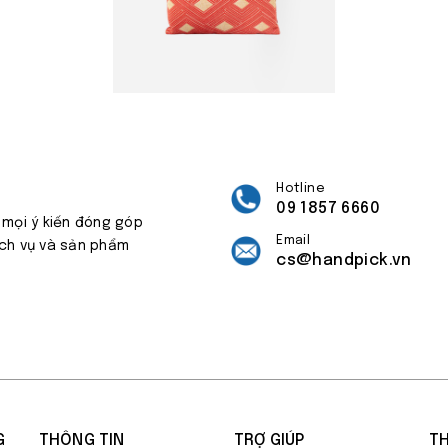
Hotline
09 1857 6660
 mọi ý kiến đóng góp
Email
ịch vụ và sản phẩm
cs@handpick.vn
G
THÔNG TIN
TRỢ GIÚP
TH