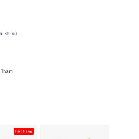
i khi sử
. Tham
Hết Hàng