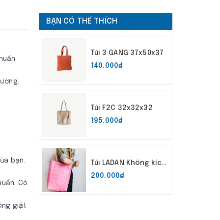
BẠN CÓ THỂ THÍCH
Túi 3 GANG 37x50x37
chuẩn
140.000₫
rường.
Túi F2C 32x32x32
195.000₫
ủa bạn.
Túi LADAN Không kích
thước
200.000₫
huẩn. Có
ông giặt