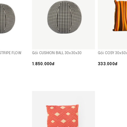
STRIPE FLOW
Gối CUSHION BALL 30x30x30
Gối COSY 30x50
1.850.000₫
333.000₫