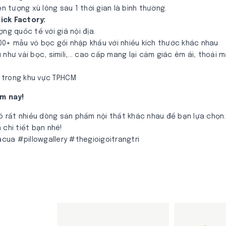
ện tượng xù lông sau 1 thời gian là bình thường.
ick Factory:
ng quốc tế với giá nội địa.
00+ mẫu vỏ bọc gối nhập khẩu với nhiều kích thước khác nhau
hư vải bọc, simili,... cao cấp mang lại cảm giác êm ái, thoải má
 trong khu vực TP.HCM
hôm nay!
có rất nhiều dòng sản phẩm nội thất khác nhau để bạn lựa chọn
 chi tiết bạn nhé!
ua #pillowgallery #thegioigoitrangtri