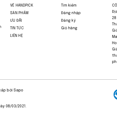
VỀ HANDPICK
Tìm kiếm
CÔ
Đị
SẢN PHẨM
Đăng nhập
28
ƯU ĐÃI
Đăng ký
Th
n
TIN TỨC
Giỏ hàng
Gi
LIÊN HỆ
Ma
Ho
Gi
th
ph
cấp bởi Sapo
ày 08/03/2021.