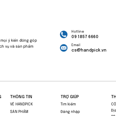
Hotline
09 1857 6660
 mọi ý kiến đóng góp
Email
ịch vụ và sản phẩm
cs@handpick.vn
G
THÔNG TIN
TRỢ GIÚP
TH
VỀ HANDPICK
Tìm kiếm
CÔ
Đị
SẢN PHẨM
Đăng nhập