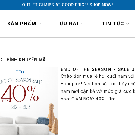
OUTLET CHAIRS AT GOOD PRICE! SHOP NOW!
SẢN PHẨM
ƯU ĐÃI
TIN TỨC
 TRÌNH KHUYẾN MÃI
END OF THE SEASON – SALE U
Chào đón mùa lễ hội cuối năm vớ
Handpick! Nơi bạn sẽ tìm thấy n
năm mới cận kề với mức giá cực k
hoa: GIẢM NGAY 40% - Tra...