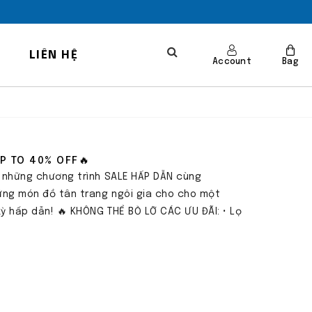
LIÊN HỆ
Account
Bag
P TO 40% OFF🔥
i những chương trình SALE HẤP DẪN cùng
hững món đồ tân trang ngôi gia cho cho một
ỳ hấp dẫn! 🔥 KHÔNG THỂ BỎ LỠ CÁC ƯU ĐÃI: • Lọ