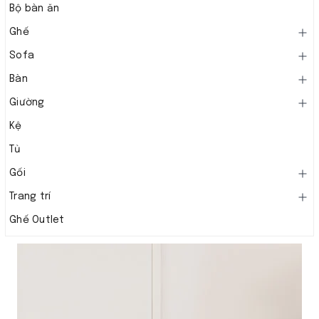
Bộ bàn ăn
Ghế
Sofa
Bàn
Giường
Kệ
Tủ
Gối
Trang trí
Ghế Outlet