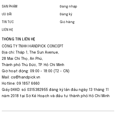
SẢN PHẨM
Đăng nhập
ƯU ĐÃI
Đăng ký
TIN TỨC
Giỏ hàng
LIÊN HỆ
THÔNG TIN LIÊN HỆ
CÔNG TY TNHH HANDPICK CONCEPT
Địa chỉ: Tháp 1, The Sun Avenue,
28 Mai Chí Thọ, An Phú,
Thành phố Thủ Đức, TP. Hồ Chí Minh
Giờ hoạt động: 09:00 - 18:00 (T2 - CN)
Mail: cs@handpick.vn
Hotline: 09 1857 6660
Giấy ĐKKD: số 0315382955 đăng ký lần đầu ngày 13 tháng 11
năm 2018 tại Sở Kế Hoạch và đầu tư thành phố Hồ Chí Minh