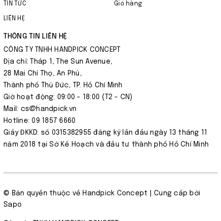
TIN TỨC
Giỏ hàng
LIÊN HỆ
THÔNG TIN LIÊN HỆ
CÔNG TY TNHH HANDPICK CONCEPT
Địa chỉ: Tháp 1, The Sun Avenue,
28 Mai Chí Thọ, An Phú,
Thành phố Thủ Đức, TP. Hồ Chí Minh
Giờ hoạt động: 09:00 - 18:00 (T2 - CN)
Mail: cs@handpick.vn
Hotline: 09 1857 6660
Giấy ĐKKD: số 0315382955 đăng ký lần đầu ngày 13 tháng 11
năm 2018 tại Sở Kế Hoạch và đầu tư thành phố Hồ Chí Minh
© Bản quyền thuộc về
Handpick Concept
| Cung cấp bởi
Sapo