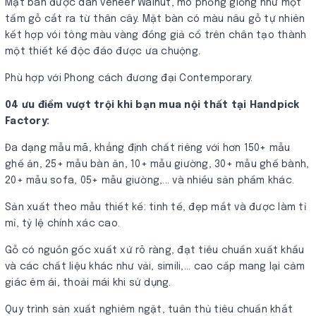
Mặt bàn được dán veneer Walnut, mô phỏng giống như một
tấm gỗ cắt ra từ thân cây. Mặt bàn có màu nâu gỗ tự nhiên
kết hợp vói tông màu vàng đồng giả cổ trên chân tạo thành
một thiết kế độc đáo được ưa chuộng.
Phù hợp với Phong cách đương đại Contemporary.
04 ưu điểm vượt trội khi bạn mua nội thất tại Handpick
Factory:
Đa dạng mẫu mã, khẳng định chất riêng với hơn 150+ mẫu
ghế ăn, 25+ mẫu bàn ăn, 10+ mẫu giường, 30+ mẫu ghế bành,
20+ mẫu sofa, 05+ mẫu giường,... và nhiều sản phẩm khác.
Sản xuất theo mẫu thiết kế: tinh tế, đẹp mắt và được làm tỉ
mỉ, tỷ lệ chính xác cao.
Gỗ có nguồn gốc xuất xứ rõ ràng, đạt tiêu chuẩn xuất khẩu
và các chất liệu khác như vải, simili,... cao cấp mang lại cảm
giác êm ái, thoải mái khi sử dụng.
Quy trình sản xuất nghiêm ngặt, tuân thủ tiêu chuẩn khắt