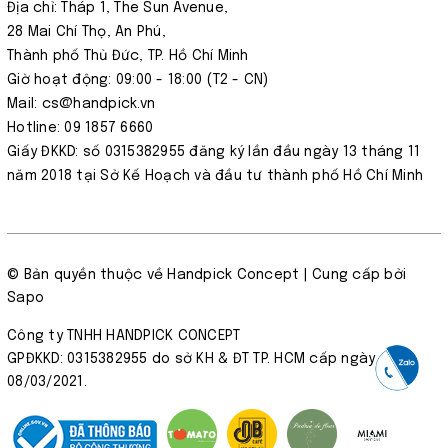
Địa chỉ: Tháp 1, The Sun Avenue,
28 Mai Chí Thọ, An Phú,
Thành phố Thủ Đức, TP. Hồ Chí Minh
Giờ hoạt động: 09:00 - 18:00 (T2 - CN)
Mail: cs@handpick.vn
Hotline: 09 1857 6660
Giấy ĐKKD: số 0315382955 đăng ký lần đầu ngày 13 tháng 11
năm 2018 tại Sở Kế Hoạch và đầu tư thành phố Hồ Chí Minh
© Bản quyền thuộc về
Handpick Concept
| Cung cấp bởi
Sapo
Công ty TNHH HANDPICK CONCEPT
GPĐKKD: 0315382955 do sở KH & ĐT TP. HCM cấp ngày
08/03/2021.