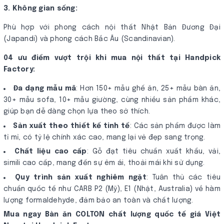
3. Không gian sống:
Phù hợp với phong cách nội thất Nhật Bản Đương Đại
(Japandi) và phong cách Bắc Âu (Scandinavian).
04 ưu điểm vượt trội khi mua nội thất tại Handpick
Factory:
Đa dạng mẫu mã
: Hơn 150+ mẫu ghế ăn, 25+ mẫu bàn ăn,
30+ mẫu sofa, 10+ mẫu giường, cùng nhiều sản phẩm khác,
giúp bạn dễ dàng chọn lựa theo sở thích.
Sản xuất theo thiết kế tinh tế
: Các sản phẩm được làm
tỉ mỉ, có tỷ lệ chính xác cao, mang lại vẻ đẹp sang trọng.
Chất liệu cao cấp
: Gỗ đạt tiêu chuẩn xuất khẩu, vải,
simili cao cấp, mang đến sự êm ái, thoải mái khi sử dụng.
Quy trình sản xuất nghiêm ngặt
: Tuân thủ các tiêu
chuẩn quốc tế như CARB P2 (Mỹ), E1 (Nhật, Australia) về hàm
lượng formaldehyde, đảm bảo an toàn và chất lượng.
Mua ngay Bàn ăn COLTON chất lượng quốc tế giá Việt